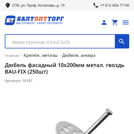
СПб, ул.
Проф.
Качалова, д. 19
+7 812 456-77-00
Фреза отрезная d 63х2,5х16
Крепёж, метизы
Дюбеля, анкера
Главная
Дюбель фасадный 10х200мм метал. гвоздь
BAU-FIX (250шт)
Артикул:
16381