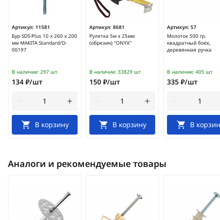
Артикул:
11581
Артикул:
8681
Артикул:
57
Бур SDS-Plus 10 х 260 х 200
Рулетка 5м х 25мм
Молоток 500 гр.
мм MAKITA Standard/D-
(обрезин) "ONYX"
квадратный боёк,
00197
деревянная ручка
В наличии:
297 шт
В наличии:
33829 шт
В наличии:
405 шт
134 ₽/шт
150 ₽/шт
335 ₽/шт
В корзину
В корзину
В корзин
Аналоги и рекомендуемые товары