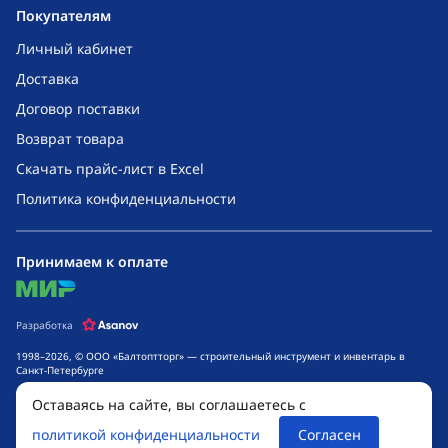
Покупателям
Личный кабинет
Доставка
Договор поставки
Возврат товара
Скачать прайс-лист в Excel
Политика конфиденциальности
Принимаем к оплате
mir
Разработка
1998–2026, © ООО «Балтоптторг» — строительный инструмент и инвентарь в
Санкт-Петербурге
Обращаем ваше внимание на то, что данный интернет-сайт носит исключительно
Оставаясь на сайте, вы соглашаетесь с
информационный характер и ни при каких условиях не является публичной
офертой, определяемой положениями ч. 2 ст. 437 Гражданского кодекса
политикой конфиденциальности
Согласен
Российской Федерации. Для получения подробной информации о стоимости
товаров и сроках выполнения услуг, обращайтесь к менеджерам компании.