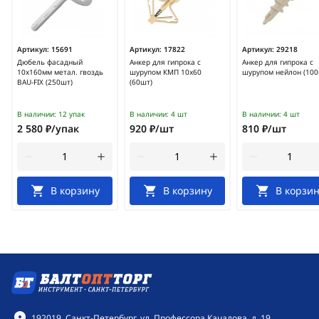
Артикул:
15691
Артикул:
17822
Артикул:
29218
Дюбель фасадный
Анкер для гипрока с
Анкер для гипрока с
10х160мм метал. гвоздь
шурупом КМП 10х60
шурупом нейлон (100
BAU-FIX (250шт)
(60шт)
В наличии:
12 упак
В наличии:
4 шт
В наличии:
4 шт
2 580 ₽/упак
920 ₽/шт
810 ₽/шт
В корзину
В корзину
В корзин
Контактная информация
192019, Санкт-Петербург, ул. Профессора Качалова, д. 19