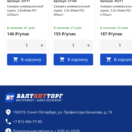
Артикул:
23771
Артикул:
21144
Артикул:
35211
Саморез универсальный
Саморез универсальный
Саморез универсаль
оцинк. 3.0х40мм PZ1
оцинк. 5.0х 80мм PZ2
оцинк. 5,0х 50мм PZ2
(200шт)
(90шт)
(150шт)
В наличии:
81 упак
В наличии:
27 упак
В наличии:
52 упак
146 ₽/упак
155 ₽/упак
187 ₽/упак
В корзину
В корзину
В корзин
Контактная информация
192019, Санкт-Петербург, ул. Профессора Качалова, д. 19
+7 812 456-77-00
Режим работы:
Понедельник-пятница, с 8:00 до 18:00