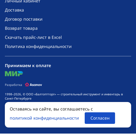
Личный кабинет
Доставка
Договор поставки
Возврат товара
Скачать прайс-лист в Excel
Политика конфиденциальности
Принимаем к оплате
mir
Разработка
1998–2026, © ООО «Балтоптторг» — строительный инструмент и инвентарь в
Санкт-Петербурге
Обращаем ваше внимание на то, что данный интернет-сайт носит исключительно
Оставаясь на сайте, вы соглашаетесь с
информационный характер и ни при каких условиях не является публичной
офертой, определяемой положениями ч. 2 ст. 437 Гражданского кодекса
политикой конфиденциальности
Согласен
Российской Федерации. Для получения подробной информации о стоимости
товаров и сроках выполнения услуг, обращайтесь к менеджерам компании.