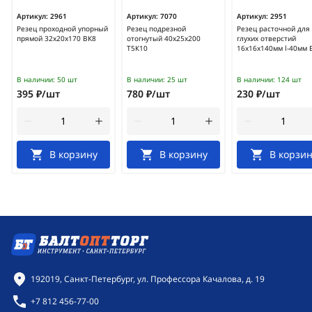
Артикул:
2961
Артикул:
7070
Артикул:
2951
Резец проходной упорный
Резец подрезной
Резец расточной для
прямой 32х20х170 ВК8
отогнутый 40х25х200
глухих отверстий
Т5К10
16х16х140мм l-40мм 
В наличии:
50 шт
В наличии:
25 шт
В наличии:
124 шт
395 ₽/шт
780 ₽/шт
230 ₽/шт
В корзину
В корзину
В корзин
Контактная информация
192019, Санкт-Петербург, ул. Профессора Качалова, д. 19
+7 812 456-77-00