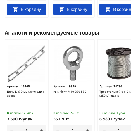
В корзину
В корзину
В корзин
Аналоги и рекомендуемые товары
Артикул:
16365
Артикул:
19399
Артикул:
24736
Цепь D 6.0 мм (30м) длин.
Рым-болт М10 DIN 580
Трос стальной d 6.0 
звено
(250 м) оцинк.
В наличии:
2 упак
В наличии:
74 шт
В наличии:
1 упак
3 590 ₽/упак
55 ₽/шт
6 980 ₽/упак