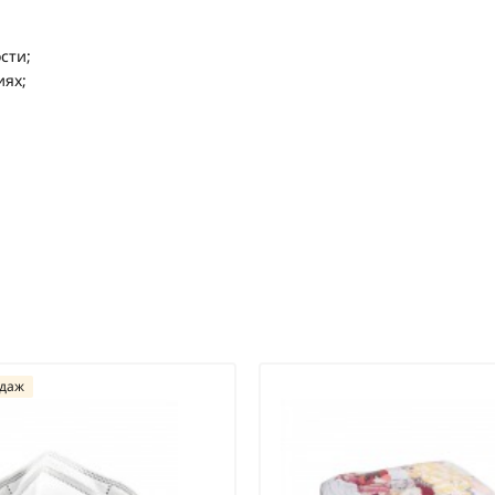
сти;
иях;
одаж