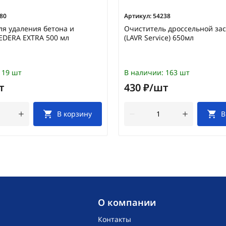
80
Артикул:
54238
ля удаления бетона и
Очиститель дроссельной за
EDERA EXTRA 500 мл
(LAVR Service) 650мл
19 шт
В наличии:
163 шт
т
430 ₽/шт
В корзину
В
O компании
Контакты