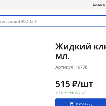
Доставка
 отрезная d 63х2,5х16
Жидкий клю
мл.
Артикул:
16778
Цена:
515 ₽/шт
В наличии: 356 шт
В корзину