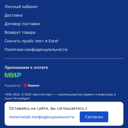
Личный кабинет
Доставка
Договор поставки
Возврат товара
Скачать прайс-лист в Excel
Политика конфиденциальности
Принимаем к оплате
mir
Разработка
1998–2026, © ООО «Балтоптторг» — строительный инструмент и инвентарь в
Санкт-Петербурге
Обращаем ваше внимание на то, что данный интернет-сайт носит исключительно
Оставаясь на сайте, вы соглашаетесь с
информационный характер и ни при каких условиях не является публичной
офертой, определяемой положениями ч. 2 ст. 437 Гражданского кодекса
политикой конфиденциальности
Согласен
Российской Федерации. Для получения подробной информации о стоимости
товаров и сроках выполнения услуг, обращайтесь к менеджерам компании.