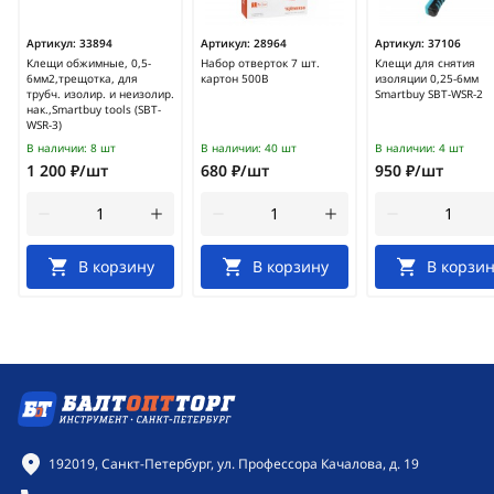
Артикул:
33894
Артикул:
28964
Артикул:
37106
Клещи обжимные, 0,5-
Набор отверток 7 шт.
Клещи для снятия
6мм2,трещотка, для
картон 500В
изоляции 0,25-6мм
трубч. изолир. и неизолир.
Smartbuy SBT-WSR-2
нак.,Smartbuy tools (SBT-
WSR-3)
В наличии:
8 шт
В наличии:
40 шт
В наличии:
4 шт
1 200 ₽/шт
680 ₽/шт
950 ₽/шт
В корзину
В корзину
В корзин
Контактная информация
192019, Санкт-Петербург, ул. Профессора Качалова, д. 19