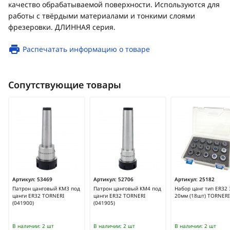
качество обрабатываемой поверхности. Используются для
работы с твёрдыми материалами и тонкими слоями
фрезеровки. ДЛИННАЯ серия.
Распечатать информацию о товаре
Сопутствующие товары
Артикул:
53469
Артикул:
52706
Артикул:
25182
Патрон цанговый КМ3 под
Патрон цанговый КМ4 под
Набор цанг тип ER32 
цанги ER32 TORNERI
цанги ER32 TORNERI
20мм (18шт) TORNERI
(041900)
(041905)
В наличии:
2 шт
В наличии:
2 шт
В наличии:
2 шт