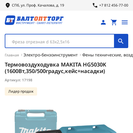
СПб, ул.
Проф.
Качалова, д. 19
+7 812 456-77-00
Фреза отрезная d 63х2,5х16
Электро-бензоинструмент
Фены технические, возд
Главная
Термовоздуходувка MAKITA HG5030K
(1600Вт,350/500градус,кейс+насадки)
Артикул:
17198
Лидер продаж