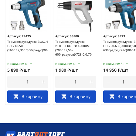
Артикул:
29475
Артикул:
33800
Артикул:
8973
Термовоздуходувка BOSCH
Термовоздуходувка
Термовоздуходувка 
GHG 16-50
ИНТЕРСКОЛ ФЭ-2000М
GHG 20-63 (2000Вт,50
(1600Вт,350/500градус)/06012A60K0
(2000Вт,50-
630градус,кейс)/060
600градусов)/728.0.0.70
В наличии:
4 шт
В наличии:
6 шт
В наличии:
5 шт
5 890 ₽/шт
1 980 ₽/шт
14 950 ₽/шт
В корзину
В корзину
В корзин