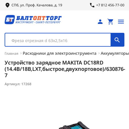
СПб, ул.
Проф.
Качалова, д. 19
+7 812 456-77-00
Фреза отрезная d 63х2,5х16
Расходники для электроинструмента
Аккумуляторы
Главная
Устройство зарядное MAKITA DC18RD
(14.4В/18В,LXT,быстрое,двухпортовое)/630876-
7
Артикул:
17268