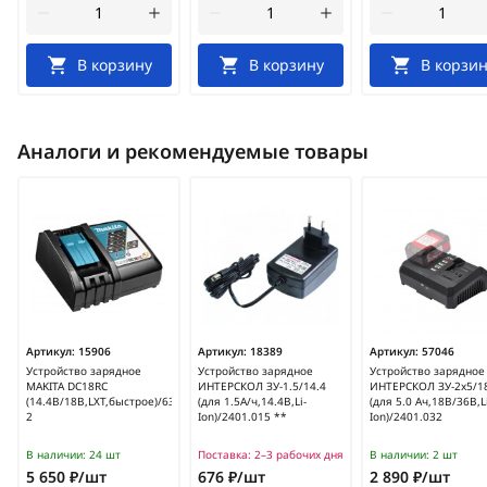
В корзину
В корзину
В корзин
Аналоги и рекомендуемые товары
Артикул:
15906
Артикул:
18389
Артикул:
57046
Устройство зарядное
Устройство зарядное
Устройство зарядное
MAKITA DC18RC
ИНТЕРСКОЛ ЗУ-1.5/14.4
ИНТЕРСКОЛ ЗУ-2х5/18
(14.4В/18В,LXT,быстрое)/630C82-
(для 1.5А/ч,14.4В,Li-
(для 5.0 Ач,18В/36В,L
2
Ion)/2401.015 **
Ion)/2401.032
В наличии:
24 шт
Поставка:
2–3 рабочих дня
В наличии:
2 шт
5 650 ₽/шт
676 ₽/шт
2 890 ₽/шт