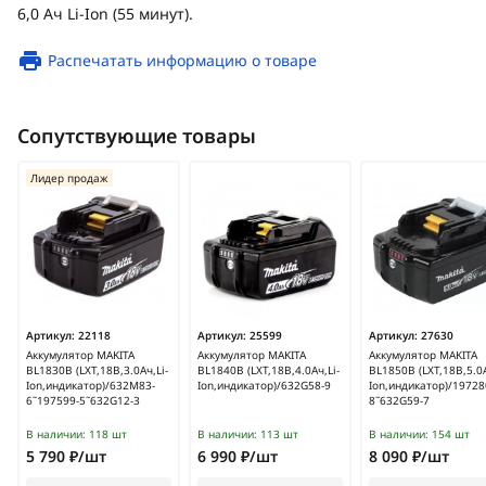
6,0 Ач Li-Ion (55 минут).
Распечатать информацию о товаре
Сопутствующие товары
Лидер продаж
Артикул:
22118
Артикул:
25599
Артикул:
27630
Аккумулятор MAKITA
Аккумулятор MAKITA
Аккумулятор MAKITA
BL1830B (LXT,18В,3.0Ач,Li-
BL1840B (LXT,18В,4.0Ач,Li-
BL1850B (LXT,18В,5.0А
Ion,индикатор)/632M83-
Ion,индикатор)/632G58-9
Ion,индикатор)/19728
6˜197599-5˜632G12-3
8˜632G59-7
В наличии:
118 шт
В наличии:
113 шт
В наличии:
154 шт
5 790 ₽/шт
6 990 ₽/шт
8 090 ₽/шт