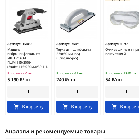
Артикул:
15400
Артикул:
7649
Артикул:
5197
Машина
Терка для шлифования
Очки защитные с пр
виброшлифовальная
230х80 мм (под
вентиляцией
ИНТЕРСКОЛ
шлиф.шкурку)
ПШМ-115/300Э
(300Вт,115х230мм)/30.1.1.10
В наличии:
0 шт
В наличии:
61 шт
В наличии:
1848 шт
5 190 ₽/шт
240 ₽/шт
54 ₽/шт
В корзину
В корзину
В корзин
Аналоги и рекомендуемые товары