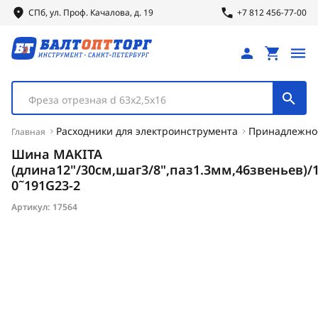
СПб, ул.
Проф.
Качалова, д. 19
+7 812 456-77-00
Фреза отрезная d 63х2,5х16
Расходники для электроинструмента
Принадлежнос
Главная
Шина MAKITA
(длина12"/30см,шаг3/8",паз1.3мм,46звеньев)/1
0˜191G23-2
Артикул:
17564