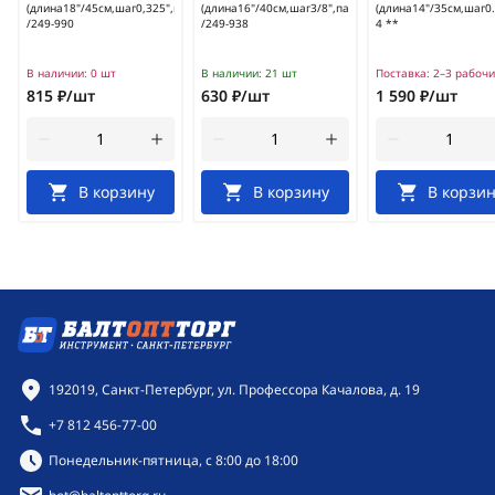
(длина18"/45см,шаг0,325",паз1.5мм,72зв)
(длина16"/40см,шаг3/8",паз1.3мм,56зв)
(длина14"/35см,шаг0
/249-990
/249-938
4 **
В наличии:
0 шт
В наличии:
21 шт
Поставка:
2–3 рабочи
815 ₽/шт
630 ₽/шт
1 590 ₽/шт
В корзину
В корзину
В корзин
Контактная информация
192019, Санкт-Петербург, ул. Профессора Качалова, д. 19
+7 812 456-77-00
Режим работы:
Понедельник-пятница, с 8:00 до 18:00