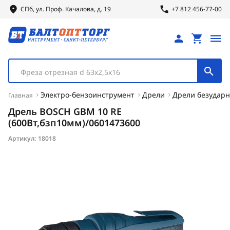
СПб, ул.
Проф.
Качалова, д. 19
+7 812 456-77-00
Фреза отрезная d 63х2,5х16
Электро-бензоинструмент
Дрели
Дрели безудар
Главная
Дрель BOSCH GBM 10 RE
(600Вт,бзп10мм)/0601473600
Артикул:
18018