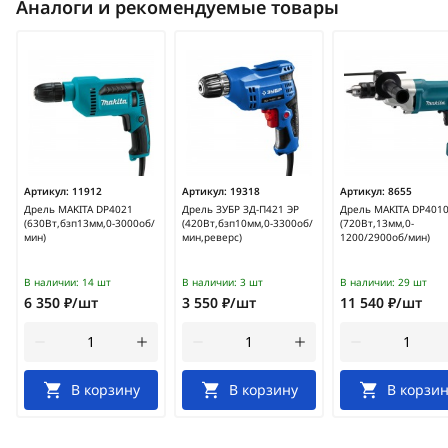
Аналоги и рекомендуемые товары
Артикул:
11912
Артикул:
19318
Артикул:
8655
Дрель MAKITA DP4021
Дрель ЗУБР ЗД-П421 ЭР
Дрель MAKITA DP401
(630Вт,бзп13мм,0-3000об/
(420Вт,бзп10мм,0-3300об/
(720Вт,13мм,0-
мин)
мин,реверс)
1200/2900об/мин)
В наличии:
14 шт
В наличии:
3 шт
В наличии:
29 шт
6 350 ₽/шт
3 550 ₽/шт
11 540 ₽/шт
В корзину
В корзину
В корзин