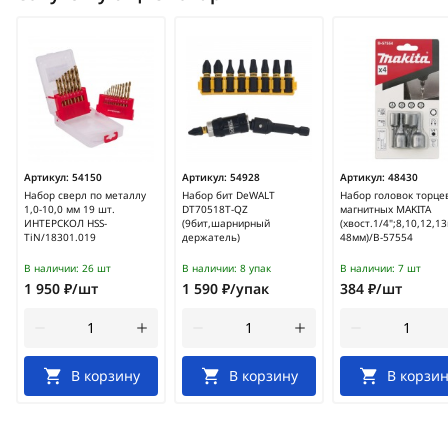
Артикул:
54150
Артикул:
54928
Артикул:
48430
Набор сверл по металлу
Набор бит DeWALT
Набор головок торце
1,0-10,0 мм 19 шт.
DT70518T-QZ
магнитных MAKITA
ИНТЕРСКОЛ HSS-
(9бит,шарнирный
(хвост.1/4";8,10,12,13
TiN/18301.019
держатель)
48мм)/B-57554
В наличии:
26 шт
В наличии:
8 упак
В наличии:
7 шт
1 950 ₽/шт
1 590 ₽/упак
384 ₽/шт
В корзину
В корзину
В корзин