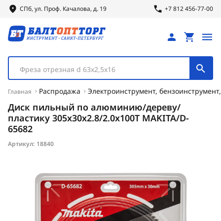
СПб, ул.
Проф.
Качалова, д. 19
+7 812 456-77-00
Фреза отрезная d 63х2,5х16
Распродажа
Электроинструмент, бензоинструмент,
Главная
Диск пильный по алюминию/дереву/
пластику 305x30x2.8/2.0x100T MAKITA/D-
65682
Артикул:
18840