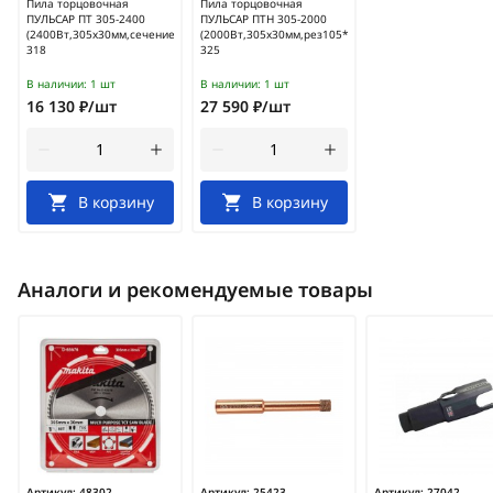
Пила торцовочная
Пила торцовочная
ПУЛЬСАР ПТ 305-2400
ПУЛЬСАР ПТН 305-2000
(2400Вт,305х30мм,сечение70*180мм,ремень)/791-
(2000Вт,305х30мм,рез105*335мм,ремень,лазер)/791
318
325
В наличии:
1 шт
В наличии:
1 шт
16 130 ₽/шт
27 590 ₽/шт
В корзину
В корзину
Аналоги и рекомендуемые товары
Артикул:
48302
Артикул:
25423
Артикул:
27042