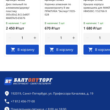
Диск пильный по
Коронка алмазная по
Крышка корпуса
алюминию/дереву/
керамограниту 8 мм
кривошипа для MAKI
пластику
ПРАКТИКА "Эксперт"/035-
HR4500C /152766-9
305x30x2.8/2.0x80T
028
MAKITA/D-65676
В наличии:
1 шт
В наличии:
5 шт
В наличии:
1 шт
2 450 ₽/шт
670 ₽/шт
1 680 ₽/шт
В корзину
В корзину
В корзин
Контактная информация
192019, Санкт-Петербург, ул. Профессора Качалова, д. 19
+7 812 456-77-00
Режим работы:
Понедельник-пятница, с 8:00 до 18:00