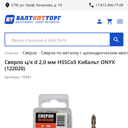
СПб, ул.
Проф.
Качалова, д. 19
+7 812 456-77-00
Фреза отрезная d 63х2,5х16
Свёрла
Сверла по металлу с цилиндрическим хвос
Главная
Сверло ц/х d 2,0 мм HSSCo5 Кобальт ONYX
(122020)
Артикул:
19441