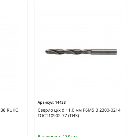
Артикул:
14433
N338 RUKO
Сверло ц/х d 11,0 мм Р6М5 В 2300-0214
ГОСТ10902-77 (ТИЗ)
В наличии:
138 шт