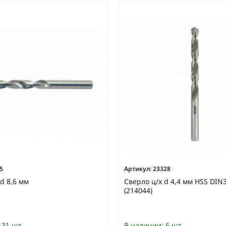
5
Артикул:
23328
d 8,6 мм
Сверло ц/х d 4,4 мм HSS DI
(214044)
31 шт
В наличии:
6 шт