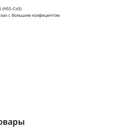
 (HSS-Co5)
алах с большим коэфицентом
овары