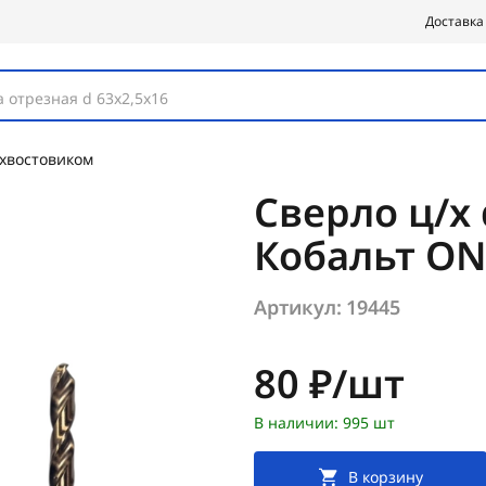
Доставка
 отрезная d 63х2,5х16
 хвостовиком
Сверло ц/х 
Кобальт ON
Артикул:
19445
Цена:
80 ₽/шт
В наличии: 995 шт
В корзину