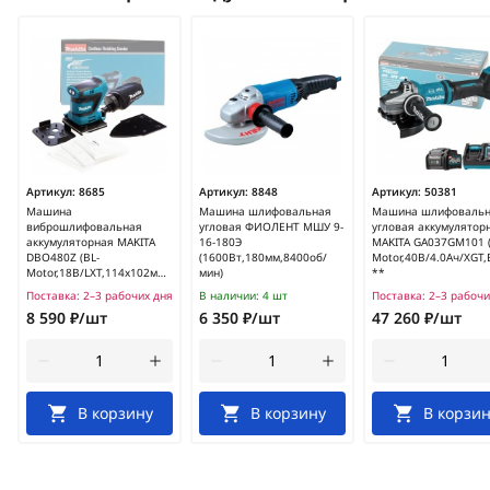
Артикул:
8685
Артикул:
8848
Артикул:
50381
Машина
Машина шлифовальная
Машина шлифоваль
виброшлифовальная
угловая ФИОЛЕНТ МШУ 9-
угловая аккумулятор
аккумуляторная MAKITA
16-180Э
MAKITA GA037GM101 (
DBO480Z (BL-
(1600Вт,180мм,8400об/
Motor,40В/4.0Ач/XGT
Motor,18В/LXT,114х102мм,без
мин)
**
акк.) **
Поставка:
2–3 рабочих дня
В наличии:
4 шт
Поставка:
2–3 рабочи
8 590 ₽/шт
6 350 ₽/шт
47 260 ₽/шт
В корзину
В корзину
В корзин