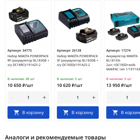
Артикул:
34775
Артикул:
26128
Артикул:
17274
Набор MAKITA POWERPACK
Набор MAKITA POWERPACK
Аккумулятор MAKITA
RF (аккумулятор BL1830B +
SF (аккумулятор BL1830B +
BL1815N-
з/у DC18RC)/191A25-2
з/у DC18SD)/191A25-2
2шт.+DC18SD+кейс
MAKPAC тип 1/197143
В наличии:
48 шт
В наличии:
5 шт
В наличии:
0 шт
10 650 ₽/шт
10 620 ₽/шт
13 950 ₽/шт
В корзину
В корзину
В корзин
Аналоги и рекомендуемые товары