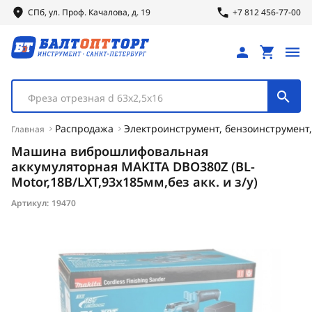
СПб, ул.
Проф.
Качалова, д. 19
+7 812 456-77-00
Фреза отрезная d 63х2,5х16
Распродажа
Электроинструмент, бензоинструмент,
Главная
Машина виброшлифовальная
аккумуляторная MAKITA DBO380Z (BL-
Motor,18В/LXT,93х185мм,без акк. и з/у)
Артикул:
19470