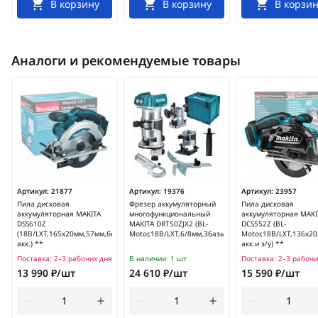
В корзину
В корзину
В корзин
Аналоги и рекомендуемые товары
Артикул:
21877
Артикул:
19376
Артикул:
23957
Пила дисковая
Фрезер аккумуляторный
Пила дисковая
аккумуляторная MAKITA
многофункциональный
аккумуляторная MAKI
DSS610Z
MAKITA DRT50ZJX2 (BL-
DCS552Z (BL-
(18В/LXT,165х20мм,57мм,без
Motor,18В/LXT,6/8мм,3базы,кейс)
Motor,18В/LXT,136х2
акк.) **
акк.и з/у) **
Поставка:
2–3 рабочих дня
В наличии:
1 шт
Поставка:
2–3 рабочи
13 990 ₽/шт
24 610 ₽/шт
15 590 ₽/шт