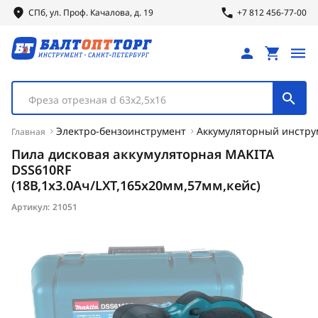
СПб, ул.
Проф.
Качалова, д. 19
+7 812 456-77-00
Фреза отрезная d 63х2,5х16
Электро-бензоинструмент
Аккумуляторный инстру
Главная
Пила дисковая аккумуляторная MAKITA
DSS610RF
(18В,1х3.0Ач/LXT,165х20мм,57мм,кейс)
Артикул:
21051