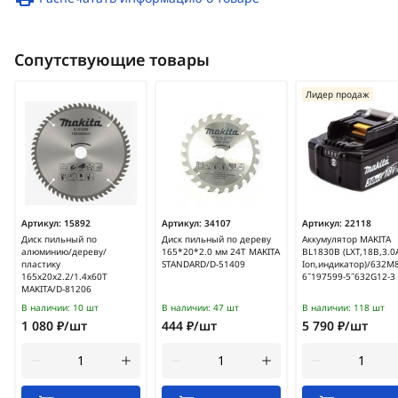
Сопутствующие товары
Лидер продаж
Артикул:
15892
Артикул:
34107
Артикул:
22118
Диск пильный по
Диск пильный по дереву
Аккумулятор MAKITA
алюминию/дереву/
165*20*2.0 мм 24Т MAKITA
BL1830B (LXT,18В,3.0А
пластику
STANDARD/D-51409
Ion,индикатор)/632M
165x20x2.2/1.4x60T
6˜197599-5˜632G12-3
MAKITA/D-81206
В наличии:
10 шт
В наличии:
47 шт
В наличии:
118 шт
1 080 ₽/шт
444 ₽/шт
5 790 ₽/шт