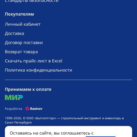
Стандарты безопасности
Покупателям
Личный кабинет
Доставка
Договор поставки
Возврат товара
Скачать прайс-лист в Excel
Политика конфиденциальности
Принимаем к оплате
mir
Разработка
1998–2026, © ООО «Балтоптторг» — строительный инструмент и инвентарь в
Санкт-Петербурге
Обращаем ваше внимание на то, что данный интернет-сайт носит исключительно
Оставаясь на сайте, вы соглашаетесь с
информационный характер и ни при каких условиях не является публичной