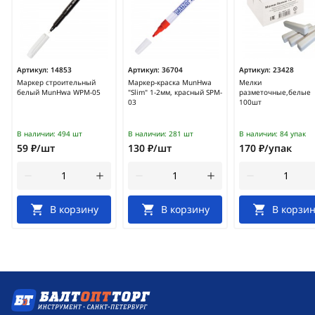
Артикул:
14853
Артикул:
36704
Артикул:
23428
Маркер строительный
Маркер-краска MunHwa
Мелки
белый MunHwa WPM-05
"Slim" 1-2мм, красный SPM-
разметочные,белые
03
100шт
В наличии:
494 шт
В наличии:
281 шт
В наличии:
84 упак
59 ₽/шт
130 ₽/шт
170 ₽/упак
В корзину
В корзину
В корзин