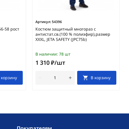
Артикул:
54396
56-58 рост
Костюм защитный многораз с
антистат.св.(100 % полиэфир),размер
XXXL, JETA SAFETY (JPC75b)
В наличии:
78 шт
1 310 ₽/шт
 корзину
В корзину
Покупателям