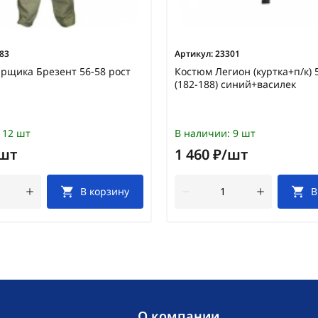
83
Артикул:
23301
рщика Брезент 56-58 рост
Костюм Легион (куртка+п/к) 
(182-188) синий+василек
12 шт
В наличии:
9 шт
/шт
1 460 ₽/шт
В корзину
В
O компании