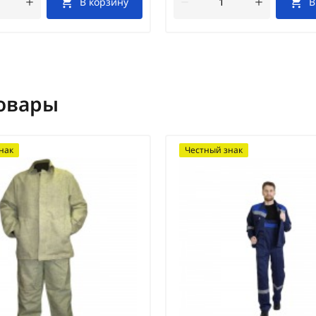
В корзину
В
овары
нак
Честный знак