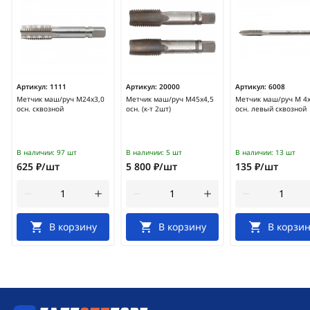
Артикул:
1111
Артикул:
20000
Артикул:
6008
Метчик маш/руч М24х3,0
Метчик маш/руч М45х4,5
Метчик маш/руч М 4х
осн. сквозной
осн. (к-т 2шт)
осн. левый сквозной
В наличии:
97 шт
В наличии:
5 шт
В наличии:
13 шт
625 ₽/шт
5 800 ₽/шт
135 ₽/шт
В корзину
В корзину
В корзин