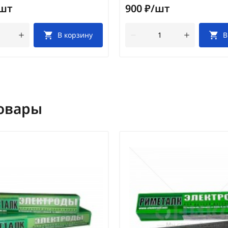
/шт
900 ₽/шт
В корзину
В
овары