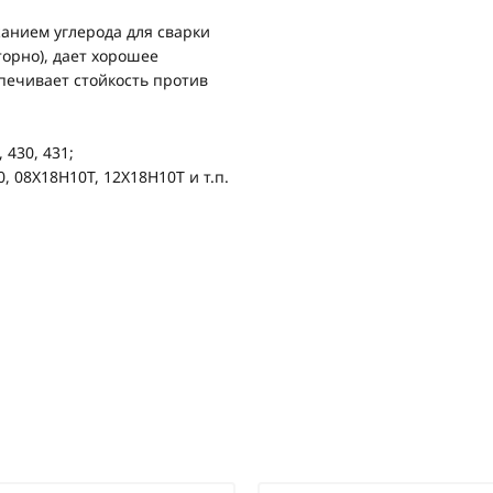
жанием углерода для сварки
торно), дает хорошее
печивает стойкость против
 430, 431;
 08Х18Н10Т, 12Х18Н10Т и т.п.