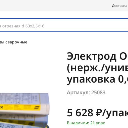
Доставка
 отрезная d 63х2,5х16
ды сварочные
Электрод ОК
(нерж./уни
упаковка 0,
Артикул:
25083
Цена:
5 628 ₽/упа
В наличии: 21 упак