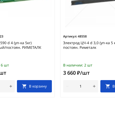
23
Артикул:
48558
590 d 4 (уп-ка 5кг)
Электрод ЦЧ-4 d 3,0 (уп-ка 5 к
ый/постоян. РИМЕТАЛК
постоян. Риметалк
6 шт
В наличии:
2 шт
/шт
3 660 ₽/шт
В корзину
В