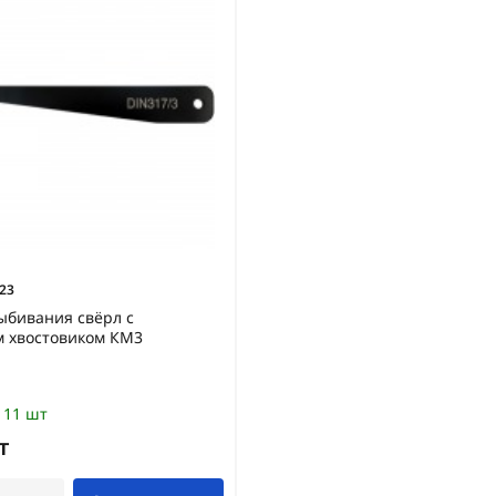
23
ыбивания свёрл с
м хвостовиком КМ3
11 шт
т