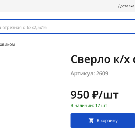
Доставка
 отрезная d 63х2,5х16
товиком
Сверло к/х 
Артикул:
2609
Цена:
950 ₽/шт
В наличии: 17 шт
В корзину