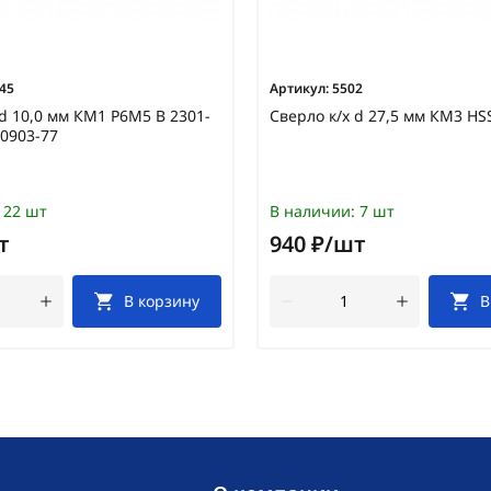
45
Артикул:
5502
 d 10,0 мм КМ1 Р6М5 В 2301-
Сверло к/х d 27,5 мм КМ3 HS
0903-77
22 шт
В наличии:
7 шт
т
940 ₽/шт
В корзину
В