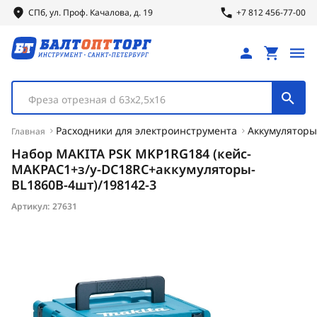
СПб, ул.
Проф.
Качалова, д. 19
+7 812 456-77-00
Фреза отрезная d 63х2,5х16
Расходники для электроинструмента
Аккумуляторы
Главная
Набор MAKITA PSK MKP1RG184 (кейс-
MAKPAC1+з/у-DC18RC+аккумуляторы-
BL1860B-4шт)/198142-3
Артикул:
27631