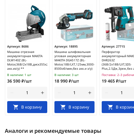
Артикул:
8686
Артикул:
18895
Артикул:
27715
Машина отрезная
Машина шлифовальная
Перфоратор
аккумуляторная MAKITA
угловая аккумуляторная
аккумуляторный MAK
DLW140Z (BL-
MAKITA DGA517Z (BL-
DHR263Z
Motor,36В/2х18В,диск355х25.4мм,без
Motor,18В/LXT,125мм,3000-
(36В/2х18В/LXT,SDS-
акк.из/у) **
8500об/мин,без акк.и з/у)
Plus,2.5Дж,3реж,без 
**
В наличии:
1 шт
В наличии:
3 шт
Поставка:
2–3 рабочи
36 590 ₽/шт
18 990 ₽/шт
19 465 ₽/шт
В корзину
В корзину
В корзин
Аналоги и рекомендуемые товары