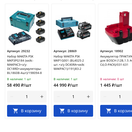
Артикул:
29232
Артикул:
28869
Артикул:
18902
Набор MAKITA PSK
Набор MAKITA PSK
Аккумулятор ПРАКТИ
MKP3PG184 (кейс-
MKP1G001 (BL4025-2
для BOSCH (12В,1.5 A
MAKPAC3+з/у-
шт.+з/у DC40RA+кейс
Cd,O-PACK)/031-631
DC18RD+аккумуляторы-
MAKPAC1)/191J83-2
BL1860B-4шт)/198094-8
В наличии:
1 шт
В наличии:
1 шт
В наличии:
0 шт
58 490 ₽/шт
44 990 ₽/шт
1 445 ₽/шт
В корзину
В корзину
В корзин