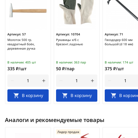
Артикул:
57
Артикул:
10704
Артикул:
71
Молоток 500 гр.
Рукавицы х/б с
Гвоздодер 600 мм
квадратный боёк,
брезент.ладонью
большой (d 18 мм)
деревянная ручка
В наличии:
405 шт
В наличии:
363 пар
В наличии:
174 шт
335 ₽/шт
50 ₽/пар
375 ₽/шт
В корзину
В корзину
В корзин
Аналоги и рекомендуемые товары
Лидер продаж