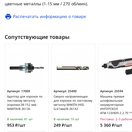
цветные металлы (1-15 мм / 270 об/мин).
Распечатать информацию о товаре
Сопутствующие товары
Артикул:
17009
Артикул:
25490
Артикул:
25594
Адаптер для коронок по
Сверло направляющее
Машина прямая
листовому металлу
для коронок по листовому
шлифовальная
(коронки:38-152 мм)
металлу MAKITA (HSS-
аккумуляторная
MAKITA/B-36136
G,61мм)/B-36142
ИНТЕРСКОЛ
АГМ-12Э/809.2.2.70 *
В наличии:
81 шт
В наличии:
10 шт
Поставка:
2–3 рабочи
953 ₽/шт
249 ₽/шт
5 360 ₽/шт