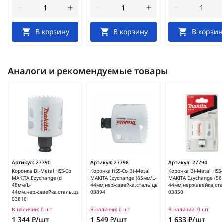
В корзину
В корзину
В корзин
Аналоги и рекомендуемые товары
Артикул:
27790
Артикул:
27798
Артикул:
27794
Коронка Bi-Metal HSS-Co
Коронка HSS-Co Bi-Metal
Коронка Bi-Metal HSS
MAKITA Ezychange (d
MAKITA Ezychange (65мм/L-
MAKITA Ezychange (56
48мм/L-
44мм,нержавейка,сталь,цв.мет,ПВХ,дерево)/E-
44мм,нержавейка,ста
44мм,нержавейка,сталь,цв.мет,ПВХ,дерево)/E-
03894
03850
03816
В наличии:
0 шт
В наличии:
0 шт
В наличии:
0 шт
1 344 ₽/шт
1 549 ₽/шт
1 633 ₽/шт