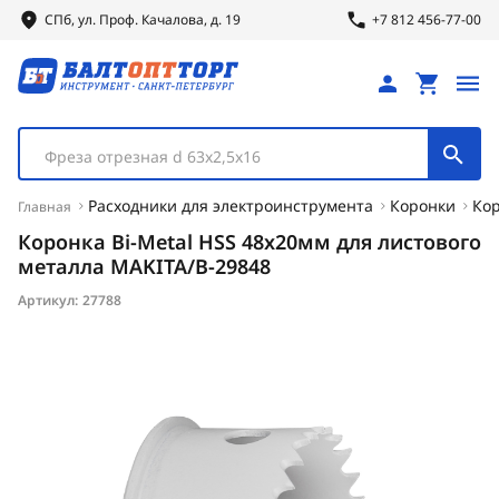
СПб, ул.
Проф.
Качалова, д. 19
+7 812 456-77-00
Фреза отрезная d 63х2,5х16
Расходники для электроинструмента
Коронки
Ко
Главная
Коронка Bi-Metal HSS 48x20мм для листового
металла MAKITA/B-29848
Артикул:
27788