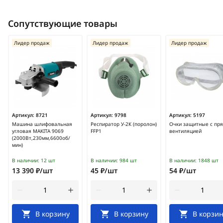
Сопутствующие товары
Лидер продаж
Лидер продаж
Лидер продаж
Артикул:
8721
Артикул:
9798
Артикул:
5197
Машина шлифовальная
Респиратор У-2К (поролон)
Очки защитные с пр
угловая MAKITA 9069
FFP1
вентиляцией
(2000Вт,230мм,6600об/
мин)
В наличии:
12 шт
В наличии:
984 шт
В наличии:
1848 шт
13 390 ₽/шт
45 ₽/шт
54 ₽/шт
В корзину
В корзину
В корзин