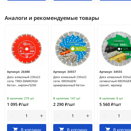
Аналоги и рекомендуемые товары
Артикул:
26488
Артикул:
34557
Артикул:
34555
Диск алмазный 230х22
Диск алмазный 230х22
Диск алмазный 350х2
сегм. TRIO-DIAMOND/
сегм. KRONGER/
сегментный KRONGER
бетон , кирпич/S206
армированный бетон
гранит, мрамор
В наличии:
279 шт
В наличии:
147 шт
В наличии:
8 шт
1 095 ₽/шт
2 290 ₽/шт
5 560 ₽/шт
В корзину
В корзину
В корзин