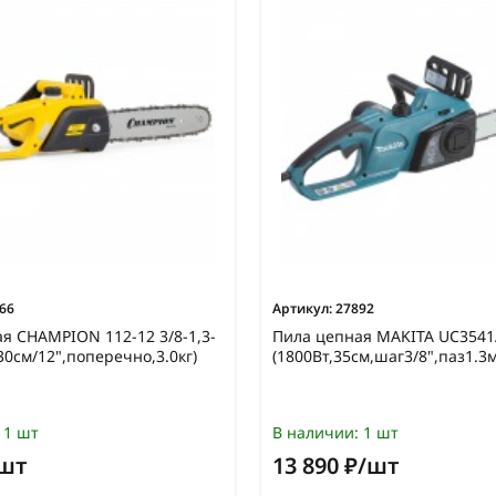
66
Артикул:
27892
я CHAMPION 112-12 3/8-1,3-
Пила цепная MAKITA UC3541
30см/12",поперечно,3.0кг)
(1800Вт,35см,шаг3/8",паз1.3м
1 шт
В наличии:
1 шт
/шт
13 890 ₽/шт