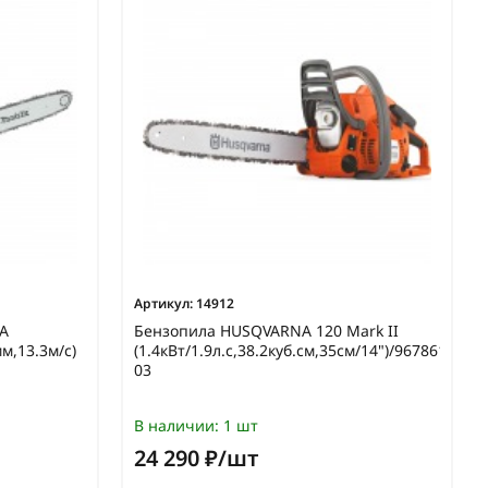
Артикул:
14912
A
Бензопила HUSQVARNA 120 Mark II
м,13.3м/с)
(1.4кВт/1.9л.с,38.2куб.см,35см/14")/9678619-
03
В наличии:
1 шт
24 290 ₽/шт