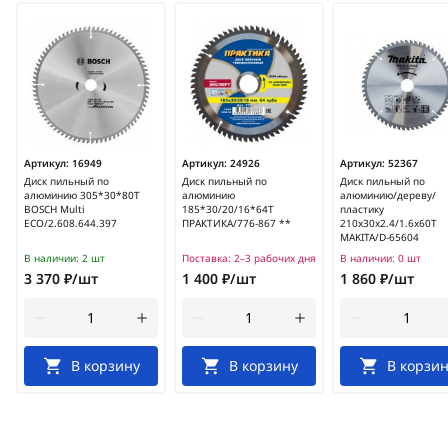
Артикул:
16949
Артикул:
24926
Артикул:
52367
Диск пильный по
Диск пильный по
Диск пильный по
алюминию 305*30*80T
алюминию
алюминию/дереву/
BOSCH Multi
185*30/20/16*64Т
пластику
ECO/2.608.644.397
ПРАКТИКА/776-867 **
210x30x2.4/1.6x60T
MAKITA/D-65604
В наличии:
2 шт
Поставка:
2–3 рабочих дня
В наличии:
0 шт
3 370 ₽/шт
1 400 ₽/шт
1 860 ₽/шт
В корзину
В корзину
В корзин