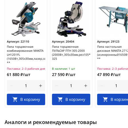
Артикул:
22110
Артикул:
20404
Артикул:
29123
Пила торцовочная
Пила торцовочная
Пила настольная
комбинированная MAKITA
ПУЛЬСАР ПТН 305-2000
дисковая MAKITA 271
LH1201FL
(2000Вт,305х30мм,рез105*335мм,ремень,лазер)/791
(асинхроннный1650В
(1650Вт,305х30мм,лазер,свет)
325
**
**
Поставка:
2–3 рабочих дня
В наличии:
1 шт
Поставка:
2–3 рабочи
61 880 ₽/шт
27 590 ₽/шт
47 890 ₽/шт
В корзину
В корзину
В корзин
Аналоги и рекомендуемые товары