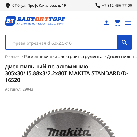
СПб, ул.
Проф.
Качалова, д. 19
+7 812 456-77-00
Фреза отрезная d 63х2,5х16
Расходники для электроинструмента
Диски пильн
Главная
Диск пильный по алюминию
305x30/15.88x3/2.2x80T MAKITA STANDARD/D-
16520
Артикул:
29043