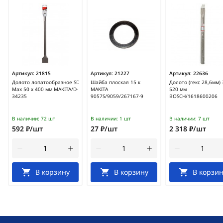
Артикул:
21815
Артикул:
21227
Артикул:
22636
Долото лопатообразное SDS-
Шайба плоская 15 к
Долото (гекс 28,6мм) 
Max 50 х 400 мм MAKITA/D-
MAKITA
520 мм
34235
9057S/9059/267167-9
BOSCH/1618600206
В наличии:
72 шт
В наличии:
1 шт
В наличии:
7 шт
592 ₽/шт
27 ₽/шт
2 318 ₽/шт
В корзину
В корзину
В корзин