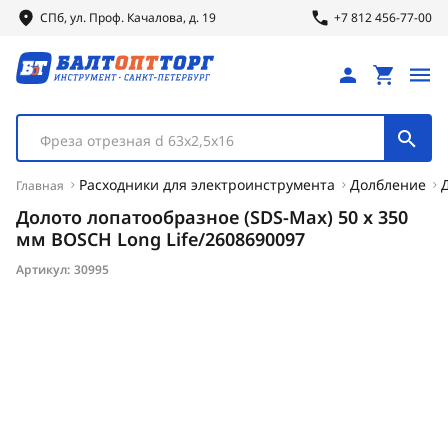
СПб, ул.
Проф.
Качалова, д. 19
+7 812 456-77-00
Фреза отрезная d 63х2,5х16
Расходники для электроинструмента
Долбление
Главная
Долото лопатообразное (SDS-Мах) 50 х 350
мм BOSCH Long Life/2608690097
Артикул:
30995