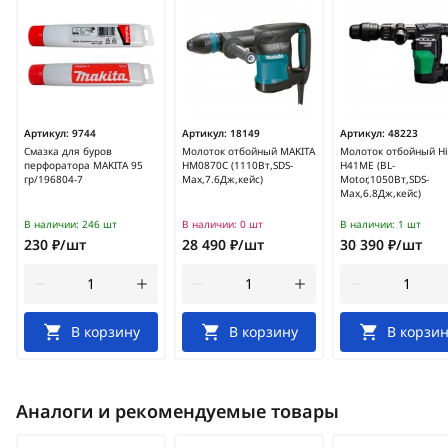
Артикул:
9744
Артикул:
18149
Артикул:
48223
Смазка для буров
Молоток отбойный MAKITA
Молоток отбойный H
перфоратора MAKITA 95
HM0870C (1110Вт,SDS-
H41ME (BL-
гр/196804-7
Max,7.6Дж,кейс)
Motor,1050Вт,SDS-
Max,6.8Дж,кейс)
В наличии:
246 шт
В наличии:
0 шт
В наличии:
1 шт
230 ₽/шт
28 490 ₽/шт
30 390 ₽/шт
В корзину
В корзину
В корзин
Аналоги и рекомендуемые товары