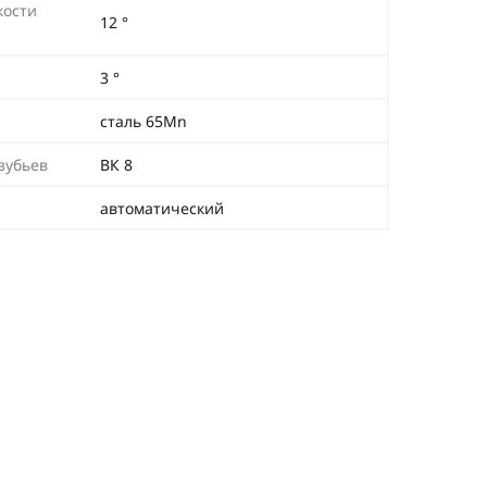
кости
12 °
3 °
сталь 65Mn
зубьев
ВК 8
автоматический