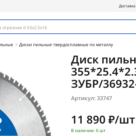
Доставка
 отрезная d 63х2,5х16
ильные
Диски пильные твердосплавные по металлу
Диск пильн
355*25.4*2.
ЗУБР/36932-
Артикул:
33747
Цена:
11 890 ₽/шт
В наличии: 0 шт