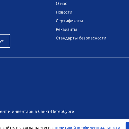
О нас
Новости
Сертификаты
Реквизиты
Стандарты безопасности
ут
ент и инвентарь в Санкт-Петербурге
т носит исключительно информационный характер и ни при как
а сайте, вы соглашаетесь с
политикой конфиденциальности
екса Российской Федерации. Для получения подробной информац