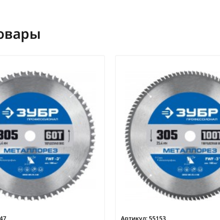
овары
47
Артикул:
55153