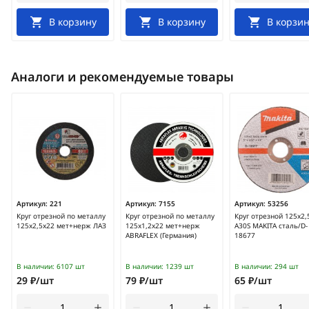
В корзину
В корзину
В корзин
Аналоги и рекомендуемые товары
Артикул:
221
Артикул:
7155
Артикул:
53256
Круг отрезной по металлу
Круг отрезной по металлу
Круг отрезной 125х2,
125х2,5х22 мет+нерж ЛАЗ
125х1,2х22 мет+нерж
A30S MAKITA сталь/D-
ABRAFLEX (Германия)
18677
В наличии:
6107 шт
В наличии:
1239 шт
В наличии:
294 шт
29 ₽/шт
79 ₽/шт
65 ₽/шт