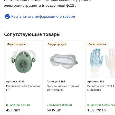
электроинструмента (посадочный ф22) .
Распечатать информацию о товаре
Сопутствующие товары
Лидер продаж
Лидер продаж
Лидер продаж
Артикул:
9798
Артикул:
5197
Артикул:
286
Респиратор У-2К (поролон)
Очки защитные с прямой
Перчатки х/б с ПВХ 4
FFP1
вентиляцией
г. Иваново
В наличии:
984 шт
В наличии:
1848 шт
В наличии:
53985 па
45 ₽/шт
54 ₽/шт
13,9 ₽/пар