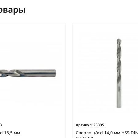
овары
3
Артикул:
23395
 d 16,5 мм
Сверло ц/х d 14,0 мм HSS D