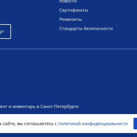
Новости
Сертификаты
Реквизиты
Стандарты безопасности
ут
ент и инвентарь в Санкт-Петербурге
т носит исключительно информационный характер и ни при как
а сайте, вы соглашаетесь с
политикой конфиденциальности
екса Российской Федерации. Для получения подробной информац