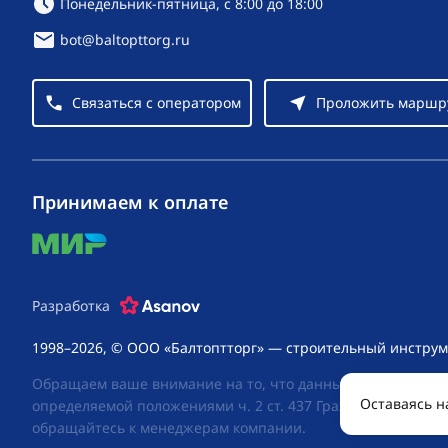
Режим работы:
Понедельник-пятница, с 8:00 до 18:00
bot@baltopttorg.ru
Связаться с оператором
Проложить маршр
Принимаем к оплате
mir
Разработка
1998–2026, © ООО «Балтоптторг» — строительный инструм
Обращаем ваше внимание на то, что данный интернет-сай
Оставаясь н
определяемой положениями ч. 2 ст. 437 Гражданского код
обращайтесь к менеджерам компании.