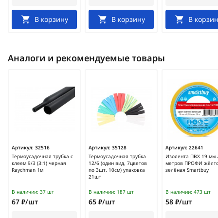
В корзину
В корзину
В корзин
Аналоги и рекомендуемые товары
Артикул:
32516
Артикул:
35128
Артикул:
22641
Термоусадочная трубка с
Термоусадочная трубка
Изолента ПВХ 19 мм 
клеем 9/3 (3:1) черная
12/6 (один вид, 7цветов
метров ПРОФИ жёлто
Raychman 1м
по 3шт. 10см) упаковка
зелёная Smartbuy
21шт
В наличии:
37 шт
В наличии:
187 шт
В наличии:
473 шт
67 ₽/шт
65 ₽/шт
58 ₽/шт