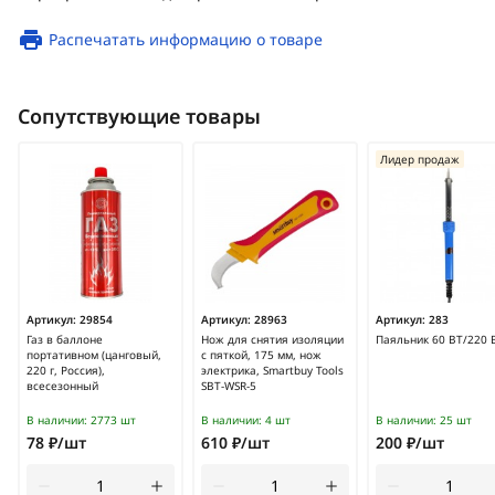
Распечатать информацию о товаре
Сопутствующие товары
Лидер продаж
Артикул:
29854
Артикул:
28963
Артикул:
283
Газ в баллоне
Нож для снятия изоляции
Паяльник 60 ВТ/220 
портативном (цанговый,
с пяткой, 175 мм, нож
220 г, Россия),
электрика, Smartbuy Tools
всесезонный
SBT-WSR-5
В наличии:
2773 шт
В наличии:
4 шт
В наличии:
25 шт
78 ₽/шт
610 ₽/шт
200 ₽/шт