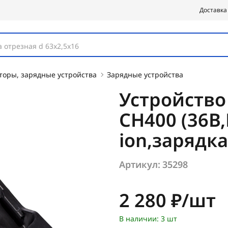
Доставка
 отрезная d 63х2,5х16
торы, зарядные устройства
Зарядные устройства
Устройств
CH400 (36В,
ion,зарядк
Артикул:
35298
Цена:
2 280 ₽/шт
В наличии: 3 шт