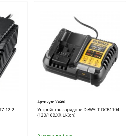
Артикул:
33680
T7-12-2
Устройство зарядное DeWALT DCB1104
(12В/18В,XR,Li-Ion)
В наличии:
1 шт