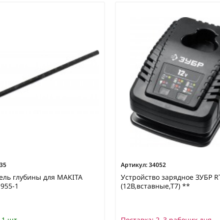
35
Артикул:
34052
ель глубины для MAKITA
Устройство зарядное ЗУБР R
955-1
(12В,вставные,Т7) **
1 шт
Поставка:
2–3 рабочих дня