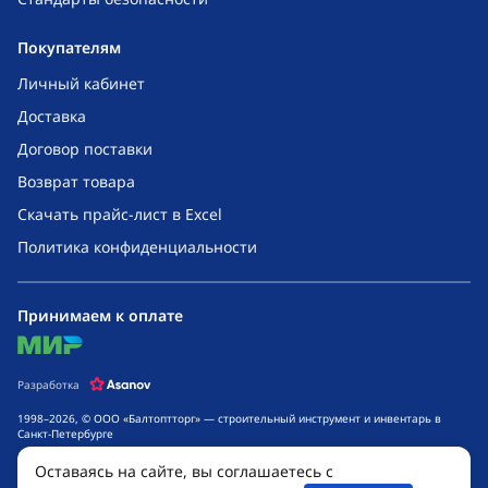
Покупателям
Личный кабинет
Доставка
Договор поставки
Возврат товара
Скачать прайс-лист в Excel
Политика конфиденциальности
Принимаем к оплате
mir
Разработка
1998–2026, © ООО «Балтоптторг» — строительный инструмент и инвентарь в
Санкт-Петербурге
Обращаем ваше внимание на то, что данный интернет-сайт носит исключительно
Оставаясь на сайте, вы соглашаетесь с
информационный характер и ни при каких условиях не является публичной
офертой, определяемой положениями ч. 2 ст. 437 Гражданского кодекса