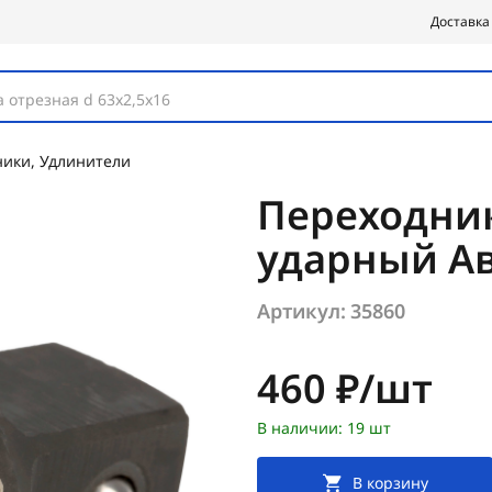
Доставка
 отрезная d 63х2,5х16
ники, Удлинители
Переходник 
ударный Ав
Артикул:
35860
Цена:
460 ₽/шт
В наличии: 19 шт
В корзину