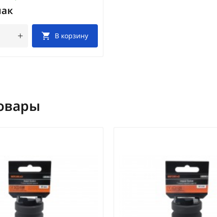
пак
В корзину
овары