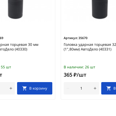
69
Артикул:
35670
арная торцевая 30 мм
Головка ударная торцевая 3
втоДело (40330)
(1",80мм) АвтоДело (40331)
55 шт
В наличии:
26 шт
т
365 ₽/шт
В корзину
В