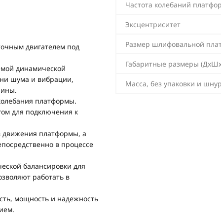
Частота колебаний платфо
Эксцентриситет
Размер шлифовальной пла
очным двигателем под
Габаритные размеры (ДхШх
темой динамической
ни шума и вибрации,
Масса, без упаковки и шну
шины.
колебания платформы.
гом для подключения к
в движения платформы, а
епосредственно в процессе
ческой балансировки для
зволяют работать в
сть, мощность и надежность
ием.