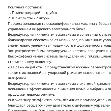
Комплект поставки:
1. Пылеотводящий патрубок
2. Шлифлисты - 2 штуки
Профессиональная плоскошлифовальная машина с бесщет
управлением цифрового электронного блока.
Безредукторная кинематическая схема в сочетании с сис
балансировки обеспечивают малый вес, пониженные уров
значительно увеличивая надежность и долговечность ма
Эксцентриситет 3 мм, регулируемые частоты вращения и 
Высокоэффективная система пылеудаления с гибким шлан
строительному пылесосу.
Два режима работы: с предустановкой нужных параметро
также с их плавной регулировкой рычагом выключателя н
шлифовки.
Безредукторная кинематическая схема с системой динами
повышения эффективности, снижения шума и вибрации по
продолжительном режиме.
Высокая энергоэффективность, отличная производительно
благодаря бесщеточному двигателю с цифровым управлен
Пылезащищенный выключатель с индикатором.