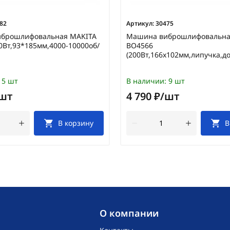
82
Артикул:
30475
брошлифовальная MAKITA
Машина виброшлифовальна
0Вт,93*185мм,4000-10000об/
BO4566
(200Вт,166х102мм,липучка,д
5 шт
В наличии:
9 шт
/шт
4 790 ₽/шт
В корзину
В
O компании