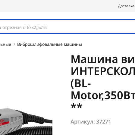
Доставка
 отрезная d 63х2,5х16
льные
Виброшлифовальные машины
Машина ви
ИНТЕРСКОЛ 
(BL-
Motor,350Вт
**
Артикул:
37271