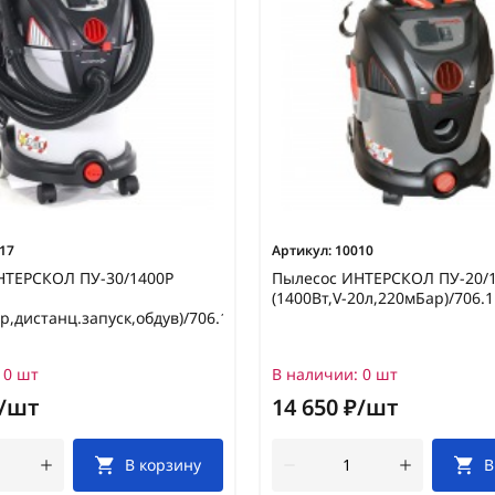
17
Артикул:
10010
НТЕРСКОЛ ПУ-30/1400Р
Пылесос ИНТЕРСКОЛ ПУ-20/
(1400Вт,V-20л,220мБар)/706.1
р,дистанц.запуск,обдув)/706.1.0.00
0 шт
В наличии:
0 шт
₽/шт
14 650 ₽/шт
В корзину
В