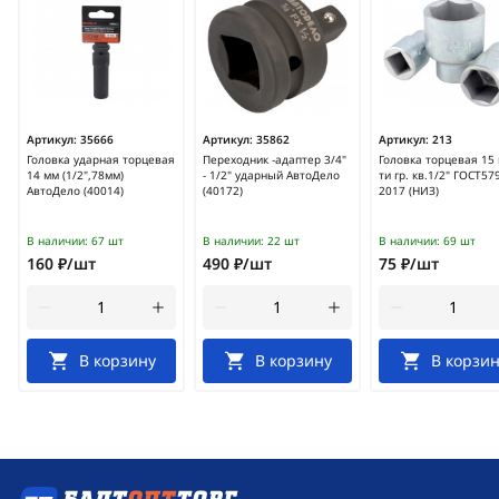
Артикул:
35666
Артикул:
35862
Артикул:
213
Головка ударная торцевая
Переходник -адаптер 3/4"
Головка торцевая 15 
14 мм (1/2",78мм)
- 1/2" ударный АвтоДело
ти гр. кв.1/2" ГОСТ57
АвтоДело (40014)
(40172)
2017 (НИЗ)
В наличии:
67 шт
В наличии:
22 шт
В наличии:
69 шт
160 ₽/шт
490 ₽/шт
75 ₽/шт
В корзину
В корзину
В корзин