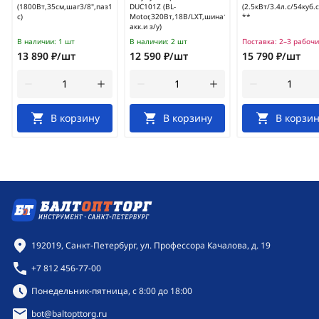
(1800Вт,35см,шаг3/8",паз1.3мм,13.3м/
DUC101Z (BL-
(2.5кВт/3.4л.с/54куб.
с)
Motor,320Вт,18В/LXT,шина10см,без
**
акк.и з/у)
В наличии:
1 шт
В наличии:
2 шт
Поставка:
2–3 рабочи
13 890 ₽/шт
12 590 ₽/шт
15 790 ₽/шт
В корзину
В корзину
В корзин
Контактная информация
192019, Санкт-Петербург, ул. Профессора Качалова, д. 19
+7 812 456-77-00
Режим работы:
Понедельник-пятница, с 8:00 до 18:00
bot@baltopttorg.ru