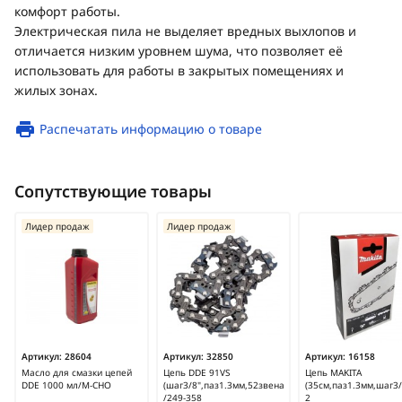
комфорт работы.
Электрическая пила не выделяет вредных выхлопов и
отличается низким уровнем шума, что позволяет её
использовать для работы в закрытых помещениях и
жилых зонах.
Распечатать информацию о товаре
Сопутствующие товары
Лидер продаж
Лидер продаж
Артикул:
28604
Артикул:
32850
Артикул:
16158
Масло для смазки цепей
Цепь DDE 91VS
Цепь MAKITA
DDE 1000 мл/M-CHO
(шаг3/8",паз1.3мм,52звена)
(35см,паз1.3мм,шаг3/
/249-358
2