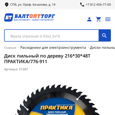
СПб, ул.
Проф.
Качалова, д. 19
+7 812 456-77-00
Фреза отрезная d 63х2,5х16
Расходники для электроинструмента
Диски пильн
Главная
Диск пильный по дереву 216*30*48Т
ПРАКТИКА/776-911
Артикул:
51307