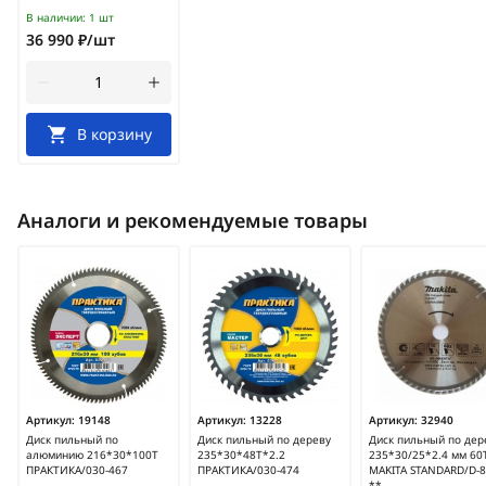
В наличии:
1 шт
36 990 ₽/шт
В корзину
Аналоги и рекомендуемые товары
Артикул:
19148
Артикул:
13228
Артикул:
32940
Диск пильный по
Диск пильный по дереву
Диск пильный по дер
алюминию 216*30*100Т
235*30*48Т*2.2
235*30/25*2.4 мм 60
ПРАКТИКА/030-467
ПРАКТИКА/030-474
MAKITA STANDARD/D-
**