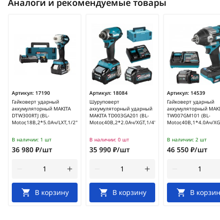
Аналоги и рекомендуемые товары
Артикул:
17190
Артикул:
18084
Артикул:
14539
Гайковерт ударный
Шуруповерт
Гайковерт ударный
аккумуляторный MAKITA
аккумуляторный ударный
аккумуляторный MAK
DTW300RTJ (BL-
MAKITA TD003GA201 (BL-
TW007GM101 (BL-
Motor,18В,2*5.0Ач/LXT,1/2",330Нм,кейс)
Motor,40В,2*2.0Ач/XGT,1/4",210Нм,4+Tрежим,кейс)
Motor,40В,1*4.0Ач/X
В наличии:
1 шт
В наличии:
0 шт
В наличии:
2 шт
36 980 ₽/шт
35 990 ₽/шт
46 550 ₽/шт
В корзину
В корзину
В корзин