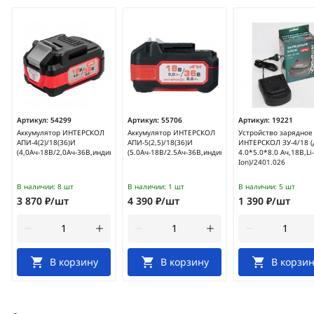
Артикул:
54299
Артикул:
55706
Артикул:
19221
Аккумулятор ИНТЕРСКОЛ
Аккумулятор ИНТЕРСКОЛ
Устройство зарядное
АПИ-4(2)/18(36)И
АПИ-5(2,5)/18(36)И
ИНТЕРСКОЛ ЗУ-4/18 (
(4,0Ач-18В/2,0Ач-36В,индикация)/2400.204
(5.0Ач-18В/2.5Ач-36В,индикация)/2400.205
4.0*5.0*8.0 Ач,18В,Li-
Ion)/2401.026
В наличии:
8 шт
В наличии:
1 шт
В наличии:
5 шт
3 870 ₽/шт
4 390 ₽/шт
1 390 ₽/шт
В корзину
В корзину
В корзин