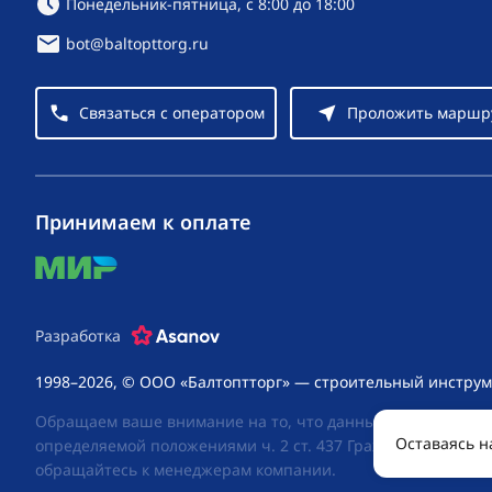
Режим работы:
Понедельник-пятница, с 8:00 до 18:00
bot@baltopttorg.ru
Связаться с оператором
Проложить маршр
Принимаем к оплате
mir
Разработка
1998–2026, © ООО «Балтоптторг» — строительный инструм
Обращаем ваше внимание на то, что данный интернет-сай
Оставаясь н
определяемой положениями ч. 2 ст. 437 Гражданского код
обращайтесь к менеджерам компании.