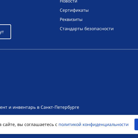
Новости
Сертификаты
Реквизиты
Стандарты безопасности
ут
ент и инвентарь в Санкт-Петербурге
т носит исключительно информационный характер и ни при как
а сайте, вы соглашаетесь с
политикой конфиденциальности
екса Российской Федерации. Для получения подробной информац