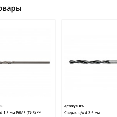
овары
69
Артикул:
897
d 1,3 мм Р6М5 (ТИЗ) **
Сверло ц/х d 3,6 мм