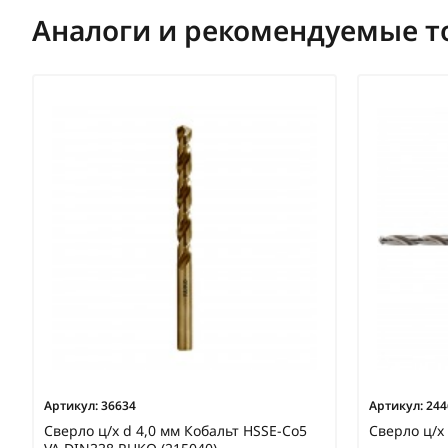
Аналоги и рекомендуемые т
Артикул:
36634
Артикул:
244
Сверло ц/х d 4,0 мм Кобальт HSSE-Co5
Сверло ц/х 