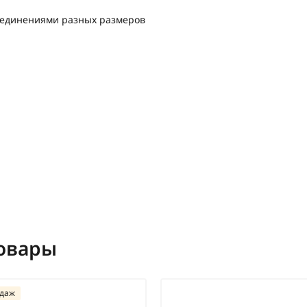
оединениями разных размеров
овары
одаж