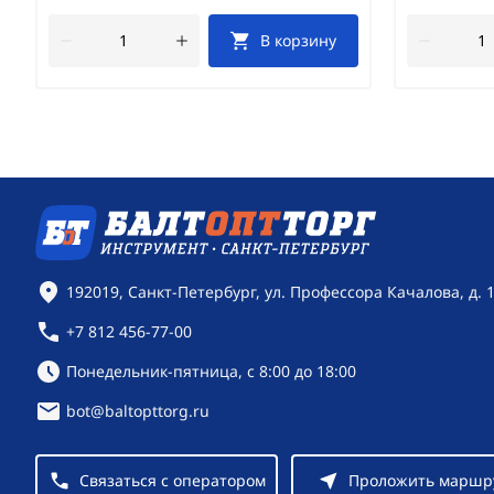
В корзину
Контактная информация
192019, Санкт-Петербург, ул. Профессора Качалова, д. 
+7 812 456-77-00
Режим работы:
Понедельник-пятница, с 8:00 до 18:00
bot@baltopttorg.ru
Связаться с оператором
Проложить маршр