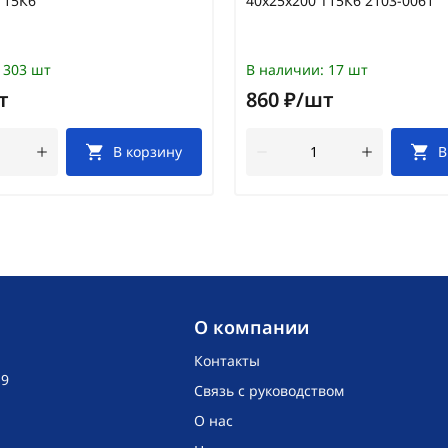
Т15К6
40х25х200 Т15К6 2103-0061
303 шт
В наличии:
17 шт
т
860 ₽/шт
В корзину
В
O компании
Контакты
19
Связь с руководством
О нас