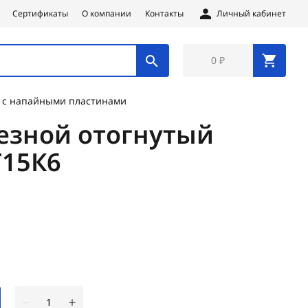
Сертификаты
О компании
Контакты
Личный кабинет
0 ₽
 с напайными пластинами
езной отогнутый
Т15К6