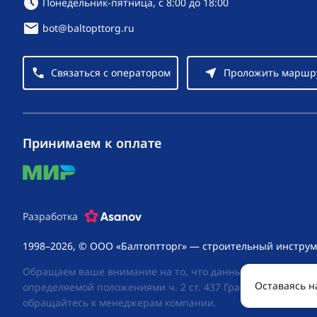
Режим работы:
Понедельник-пятница, с 8:00 до 18:00
bot@baltopttorg.ru
Связаться с оператором
Проложить маршр
Принимаем к оплате
mir
Разработка
1998–2026, © ООО «Балтоптторг» — строительный инструм
Обращаем ваше внимание на то, что данный интернет-сай
Оставаясь н
определяемой положениями ч. 2 ст. 437 Гражданского код
обращайтесь к менеджерам компании.