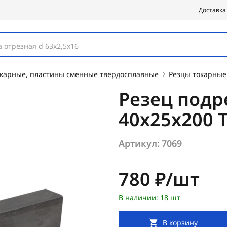
Доставка
 отрезная d 63х2,5х16
окарные, пластины сменные твердосплавные
Резцы токарные
Резец подр
40х25х200 
Артикул:
7069
Цена:
780 ₽/шт
В наличии: 18 шт
В корзину