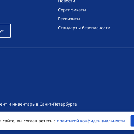
Новости
Сертификаты
Реквизиты
Стандарты безопасности
ут
ент и инвентарь в Санкт-Петербурге
т носит исключительно информационный характер и ни при как
а сайте, вы соглашаетесь с
политикой конфиденциальности
екса Российской Федерации. Для получения подробной информац