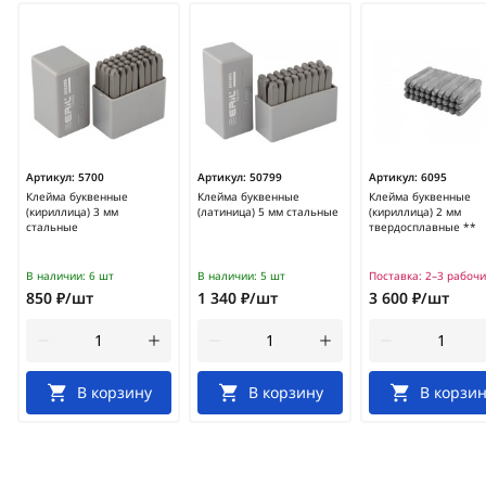
Артикул:
5700
Артикул:
50799
Артикул:
6095
Клейма буквенные
Клейма буквенные
Клейма буквенные
(кириллица) 3 мм
(латиница) 5 мм стальные
(кириллица) 2 мм
стальные
твердосплавные **
В наличии:
6 шт
В наличии:
5 шт
Поставка:
2–3 рабочи
850 ₽/шт
1 340 ₽/шт
3 600 ₽/шт
В корзину
В корзину
В корзин