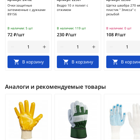
Очки защитные
Ведро 10 л полиэт с
Щетка швабра 270 м
затемненные с дужками
отжимом
пластик " Элисса" с
89156
резьбой
В наличии:
5 шт
В наличии:
119 шт
В наличии:
0 шт
72 ₽/шт
230 ₽/шт
108 ₽/шт
В корзину
В корзину
В корзин
Аналоги и рекомендуемые товары