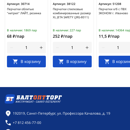
Артикул:
30714
Артикул:
38122
Артикул:
51208
Перчатки облитые
Перчатки спилковые
Перчатки х/б с ПВХ
"нитрил" ЛАЙТ, резинка
комбинированные размер
ЭКОНОМ г. Иваново
XL JETA SAFETY (JRG-8011)
В наличии:
1869 пар
В наличии:
227 пар
В наличии:
14364 па
68 ₽/пар
252 ₽/пар
11,5 ₽/пар
В корзину
В корзину
В корзин
Контактная информация
192019, Санкт-Петербург, ул. Профессора Качалова, д. 19
+7 812 456-77-00