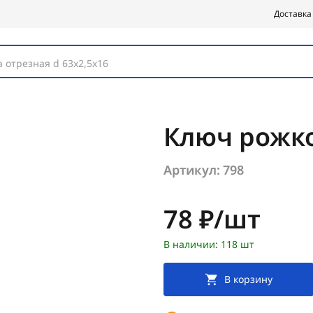
Доставка
 отрезная d 63х2,5х16
Ключ рожк
Артикул:
798
Цена:
78 ₽/шт
В наличии: 118 шт
В корзину