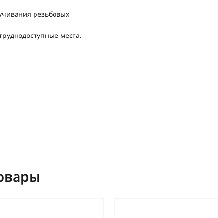
учивания резьбовых
труднодоступные места.
овары