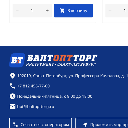
В корзину
Контактная информация
192019, Санкт-Петербург, ул. Профессора Качалова, д. 
+7 812 456-77-00
Режим работы:
Понедельник-пятница, с 8:00 до 18:00
bot@baltopttorg.ru
Связаться с оператором
Проложить маршр