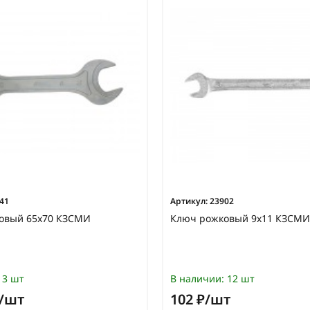
41
Артикул:
23902
овый 65х70 КЗСМИ
Ключ рожковый 9х11 КЗСМ
3 шт
В наличии:
12 шт
₽/шт
102 ₽/шт