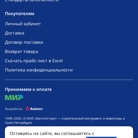
Покупателям
Личный кабинет
Доставка
Договор поставки
Возврат товара
Скачать прайс-лист в Excel
Политика конфиденциальности
Принимаем к оплате
mir
Разработка
1998–2026, © ООО «Балтоптторг» — строительный инструмент и инвентарь в
Санкт-Петербурге
Обращаем ваше внимание на то, что данный интернет-сайт носит исключительно
Оставаясь на сайте, вы соглашаетесь с
информационный характер и ни при каких условиях не является публичной
офертой, определяемой положениями ч. 2 ст. 437 Гражданского кодекса