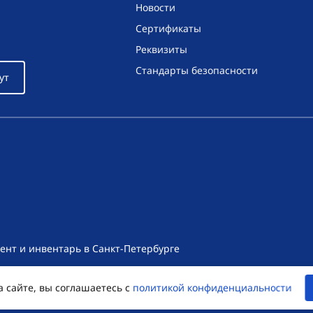
Новости
Сертификаты
Реквизиты
Стандарты безопасности
ут
ент и инвентарь в Санкт-Петербурге
т носит исключительно информационный характер и ни при как
а сайте, вы соглашаетесь с
политикой конфиденциальности
екса Российской Федерации. Для получения подробной информац