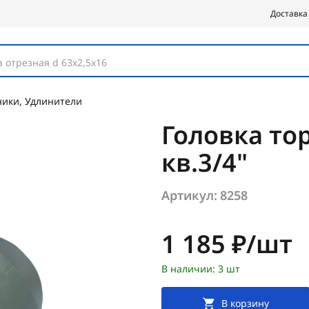
Доставка
 отрезная d 63х2,5х16
ники, Удлинители
Головка тор
кв.3/4"
Артикул:
8258
Цена:
1 185 ₽/шт
В наличии: 3 шт
В корзину